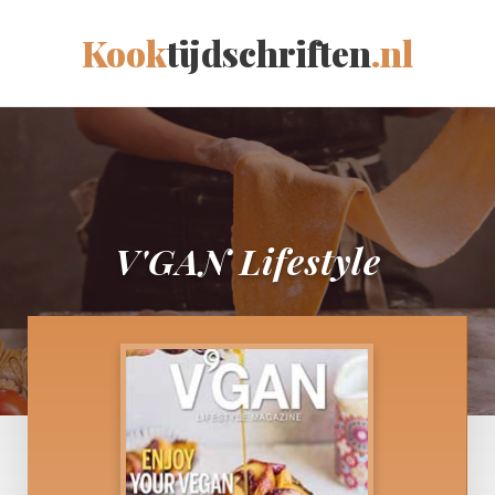
Kook
tijdschriften
.nl
V'GAN Lifestyle